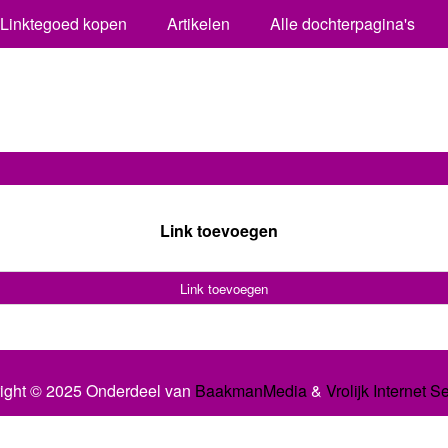
Linktegoed kopen
Artikelen
Alle dochterpagina's
Link toevoegen
Link toevoegen
ight © 2025 Onderdeel van
BaakmanMedia
&
Vrolijk Internet S